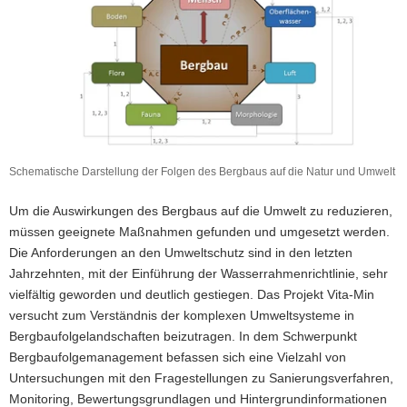
a
v
i
g
a
t
i
o
Schematische Darstellung der Folgen des Bergbaus auf die Natur und Umwelt
Schematische
n
Darstellung
Um die Auswirkungen des Bergbaus auf die Umwelt zu reduzieren,
der
müssen geeignete Maßnahmen gefunden und umgesetzt werden.
Folgen
Die Anforderungen an den Umweltschutz sind in den letzten
des
Bergbaus
Jahrzehnten, mit der Einführung der Wasserrahmenrichtlinie, sehr
auf
vielfältig geworden und deutlich gestiegen. Das Projekt Vita-Min
die
versucht zum Verständnis der komplexen Umweltsysteme in
Natur
Bergbaufolgelandschaften beizutragen. In dem Schwerpunkt
und
Bergbaufolgemanagement befassen sich eine Vielzahl von
Umwelt
Untersuchungen mit den Fragestellungen zu Sanierungsverfahren,
Monitoring, Bewertungsgrundlagen und Hintergrundinformationen