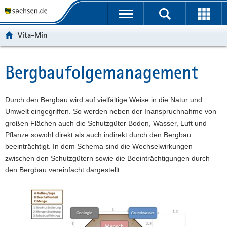
P
P
H
F
o
o
a
o
r
r
u
o
Vita-Min
t
t
p
t
a
a
t
e
l
l
i
r
Bergbaufolgemanagement
Hauptinhalt
ü
n
n
-
b
a
h
B
e
v
a
e
Durch den Bergbau wird auf vielfältige Weise in die Natur und
r
i
l
r
Umwelt eingegriffen. So werden neben der Inanspruchnahme von
g
g
t
e
großen Flächen auch die Schutzgüter Boden, Wasser, Luft und
r
a
i
Pflanze sowohl direkt als auch indirekt durch den Bergbau
e
t
c
beeinträchtigt. In dem Schema sind die Wechselwirkungen
i
i
h
zwischen den Schutzgütern sowie die Beeinträchtigungen durch
f
o
den Bergbau vereinfacht dargestellt.
e
n
n
d
e
N